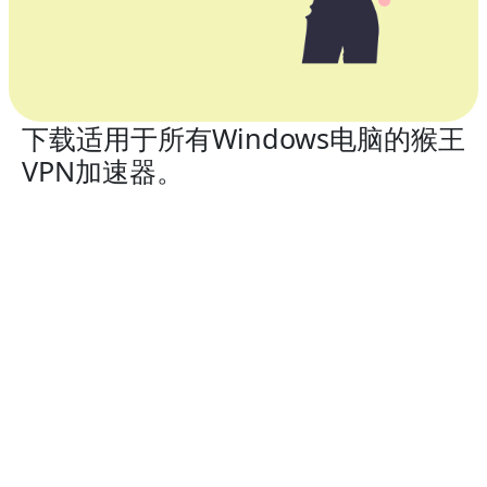
下载适用于所有Windows电脑的猴王
VPN加速器。
猴王VPN加速器兼容所有Windows桌面和笔记本电脑。完
美支持：Windows 11、Windows 10、Windows 8，以
及Windows 7。
猴王VPN加速器经过实际测试的Windows
品牌：
华为Huawei、小米Xiaomi、联想Lenovo、惠普HP、戴
尔Dell、华硕Asus、三星Samsung、宏基Acer，以及微
软Microsoft Surface。